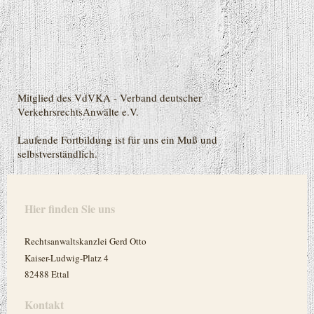
Mitglied des VdVKA - Verband deutscher
VerkehrsrechtsAnwälte e.V.
Laufende Fortbildung ist für uns ein Muß und
selbstverständlich.
Hier finden Sie uns
Rechtsanwaltskanzlei Gerd Otto
Kaiser-Ludwig-Platz 4
82488 Ettal
Kontakt