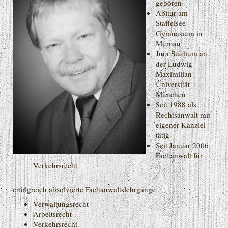
geboren
Abitur am
Staffelsee-
Gymnasium in
Murnau
Jura Studium an
der Ludwig-
Maximilian-
Universität
München
Seit 1988 als
Rechtsanwalt mit
eigener Kanzlei
tätig
Seit Januar 2006
Fachanwalt für
Verkehrsrecht
erfolgreich absolvierte Fachanwaltslehrgänge
Verwaltungsrecht
Arbeitsrecht
Verkehrsrecht